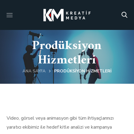
Prodüksiyon
Hizmetleri
ANA SAYFA
PRODÜKSIYON HIZMETLERI
Video, görsel veya animasyon gibi tüm ihtiyaçlarınızı
yaratıcı ekibimiz ile hedef kitle analizi ve kampanya